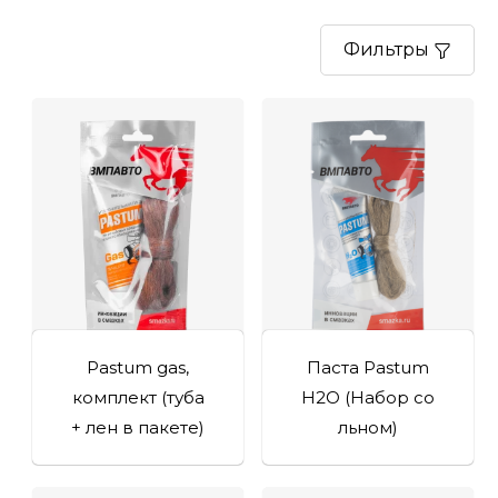
Фильтры
Pastum gas,
Паста Pastum
комплект (туба
H2O (Набор со
+ лен в пакете)
льном)