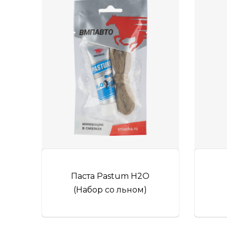
Паста Pastum H2O
(Набор со льном)