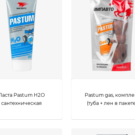
Паста Pastum H2O
Pastum gas, компле
сантехническая
(туба + лен в пакет