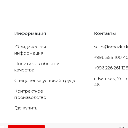
Информация
Контакты
Юридическая
sales@smazka.
информация
+996 555 100 4
Политика в области
+996 226 261 12
качества
г. Бишкек, Ул 
Cпецоценка условий труда
46
Контрактное
производство
Где купить