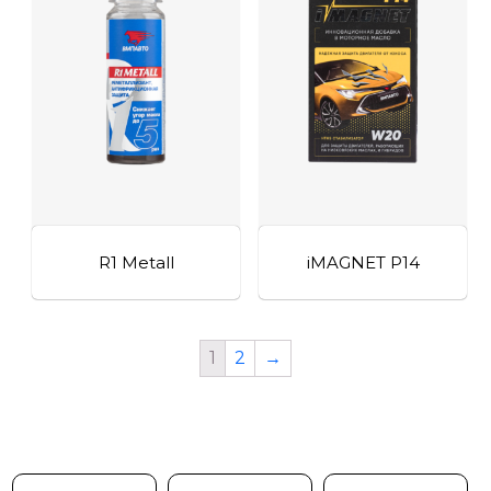
R1 Metall
iMAGNET P14
1
2
→