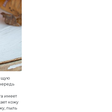
тящую
очередь
та имеет
ает кожу
жу, пыль