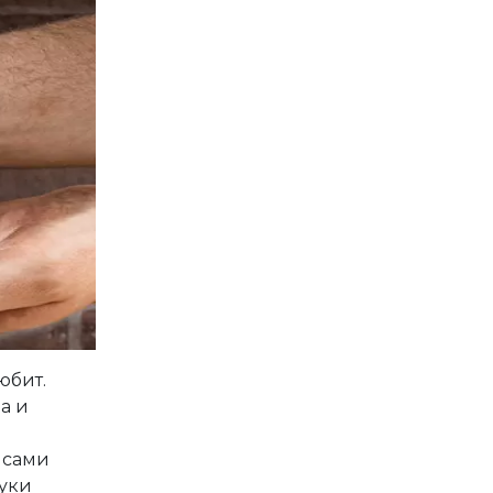
юбит.
а и
 сами
руки