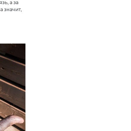
ь, а за
а значит,