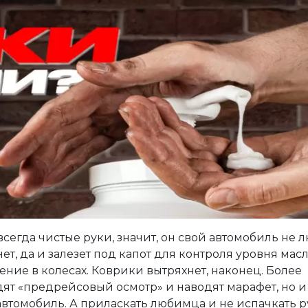
сегда чистые руки, значит, он свой автомобиль не л
ет, да и залезет под капот для контроля уровня масл
ние в колесах. Коврики вытряхнет, наконец. Более
ят «предрейсовый осмотр» и наводят марафет, но и
втомобиль. А приласкать любимца и не испачкать 