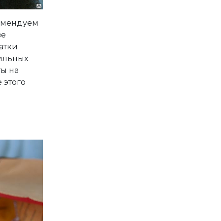
комендуем
ве
атки
сильных
ты на
 этого