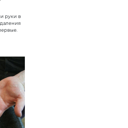
и руки в
удаления
первые.