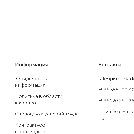
Информация
Контакты
Юридическая
sales@smazka.
информация
+996 555 100 4
Политика в области
+996 226 261 12
качества
г. Бишкек, Ул 
Cпецоценка условий труда
46
Контрактное
производство