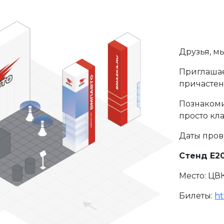
Друзья, м
Приглашае
причастен
Познакоми
просто кл
Даты пров
Стенд Е20
Место: ЦВ
Билеты:
ht