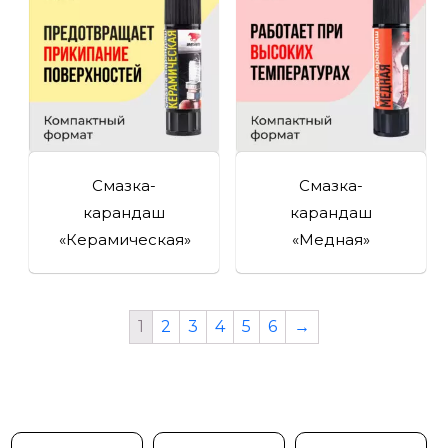
Смазка-
Смазка-
карандаш
карандаш
«Керамическая»
«Медная»
1
2
3
4
5
6
→