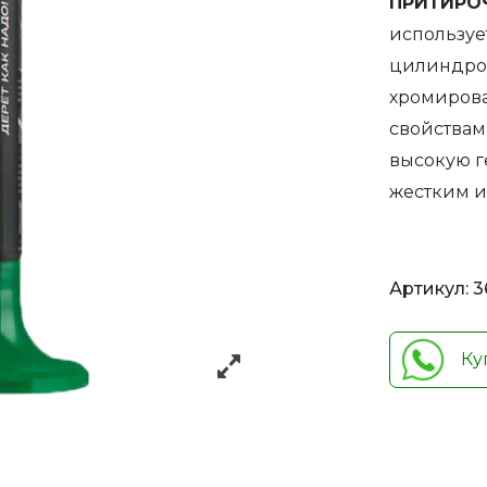
ПРИТИРО
используе
цилиндров
хромиров
свойствам
высокую г
жестким и
Артикул:
3
Ку