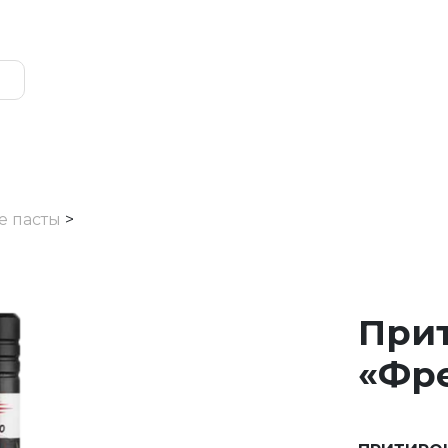
 пасты
>
Прит
«Фр