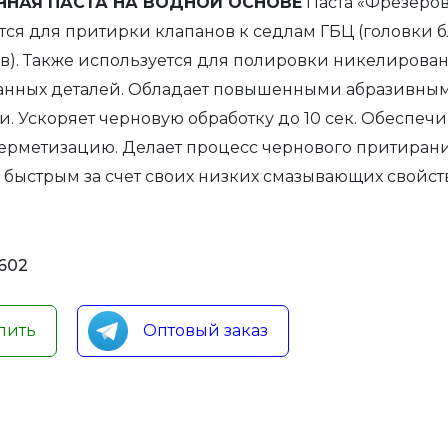
ЧНАЯ ПАСТА НА ВОДНОЙ ОСНОВЕ
Паста «Фрезеро
тся для притирки клапанов к седлам ГБЦ (головки 
). Также используется для полировки никелирова
анных деталей. Обладает повышенными абразивны
и. Ускоряет черновую обработку до 10 сек. Обеспечи
ерметизацию. Делает процесс чернового притиран
 быстрым за счет своих низких смазывающих свойст
602
пить
Оптовый заказ