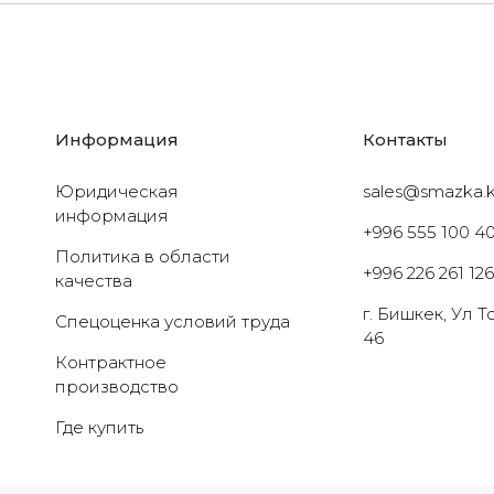
Информация
Контакты
Юридическая
sales@smazka.
информация
+996 555 100 4
Политика в области
+996 226 261 12
качества
г. Бишкек, Ул 
Cпецоценка условий труда
46
Контрактное
производство
Где купить