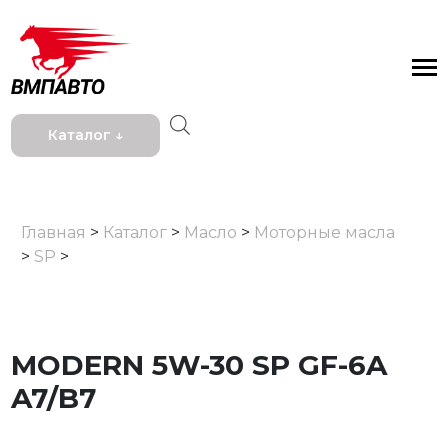
Каталог ↓
Главная
>
Каталог
>
Масло
>
Моторные масла
>
SP
>
MODERN 5W-30 SP GF-6A
A7/B7