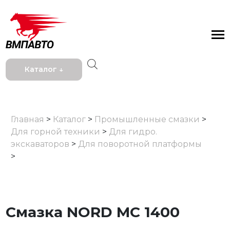
Каталог ↓
Главная
>
Каталог
>
Промышленные смазки
>
Для горной техники
>
Для гидро.
экскаваторов
>
Для поворотной платформы
>
Cмазка NORD МС 1400