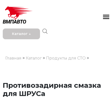
Каталог ↓
Главная
>
Каталог
>
Продукты для СТО
>
Противозадирная смазка
для ШРУСа