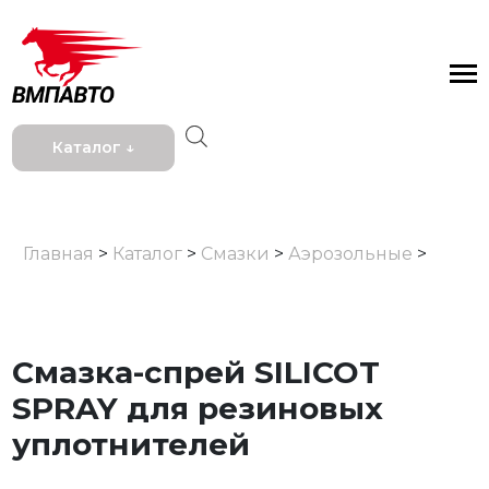
Каталог ↓
Главная
>
Каталог
>
Смазки
>
Аэрозольные
>
Смазка-спрей SILICOT
SPRAY для резиновых
уплотнителей